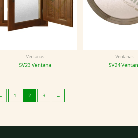
Ventanas
Ventanas
SV23 Ventana
SV24 Venta
←
1
2
3
→