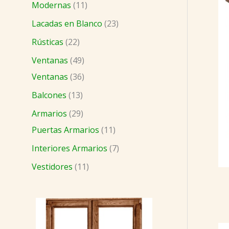
t
t
t
t
t
t
t
t
t
t
t
t
t
t
o
Modernas
11
o
o
o
o
o
o
o
o
o
o
o
o
o
o
s
Lacadas en Blanco
23
s
s
s
s
s
s
s
s
s
s
s
s
s
s
Rústicas
22
Ventanas
49
Ventanas
36
Balcones
13
Armarios
29
Puertas Armarios
11
Interiores Armarios
7
Vestidores
11