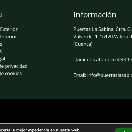
ú
Información
Exterior
Puertas La Sabina, Ctra. C
Interior
Valverde, 1. 16120 Valera 
s
(Cuenca)
s
gal
Llámenos ahora:
624 83 17
 de privacidad
 de cookies
Email:
info@puertaslasabi
ecerte la mejor experiencia en nuestra web.