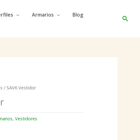
rfiles
Armarios
Blog
Busc
es
/ SAV6 Vestidor
r
marios
,
Vestidores