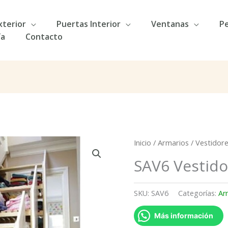
xterior
Puertas Interior
Ventanas
Pe
ía
Contacto
Inicio
/
Armarios
/
Vestidor
SAV6 Vestido
SKU:
SAV6
Categorías:
Ar
Más información