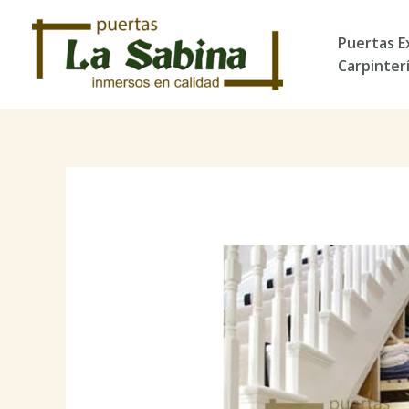
Ir
al
Puertas E
contenido
Carpinter