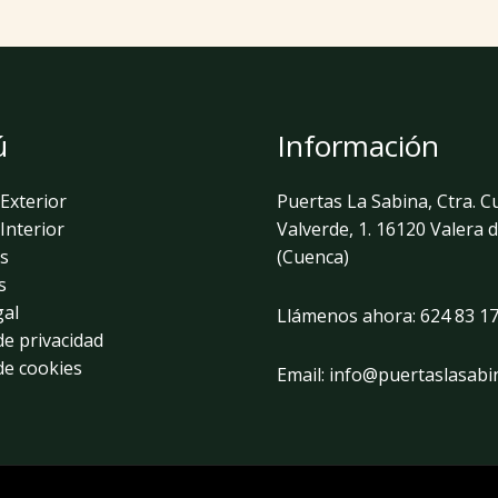
ú
Información
Exterior
Puertas La Sabina, Ctra. C
Interior
Valverde, 1. 16120 Valera 
s
(Cuenca)
s
gal
Llámenos ahora:
624 83 17
 de privacidad
 de cookies
Email:
info@puertaslasabi