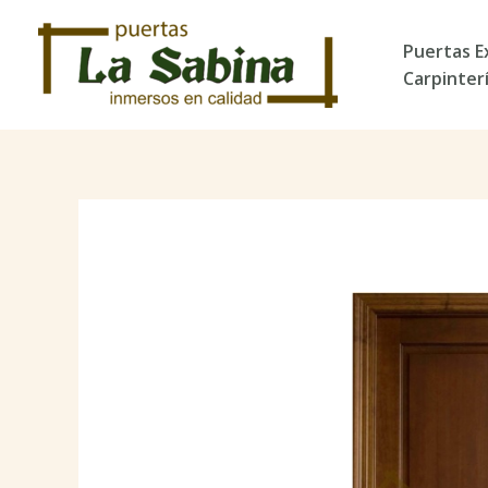
Ir
al
Puertas E
contenido
Carpinter