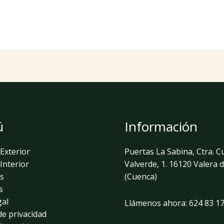
ú
Información
Exterior
Puertas La Sabina, Ctra. C
Interior
Valverde, 1. 16120 Valera 
s
(Cuenca)
s
gal
Llámenos ahora:
624 83 17
 de privacidad